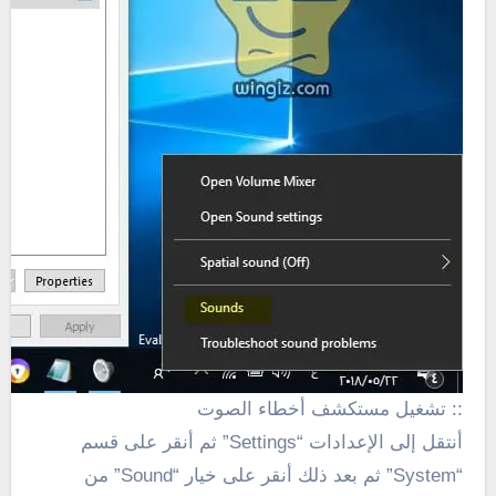
:: تشغيل مستكشف أخطاء الصوت
أنتقل إلى الإعدادات “Settings” ثم أنقر على قسم
“System” ثم بعد ذلك أنقر على خيار “Sound” من