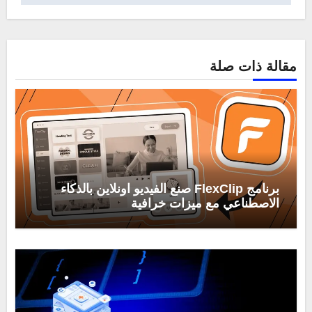
مقالة ذات صلة
برنامج FlexClip صنع الفيديو اونلاين بالذكاء
الاصطناعي مع ميزات خرافية