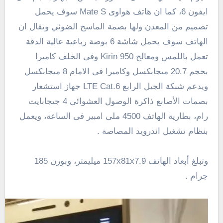
ايفون 6، كما ان هاتف هواوى Mate S سوف يحمل
تصميم
من
المعدن
ولها
بصمة
الماسح الضوئي ويقال ان
الهاتف سوف يحمل شاشة 6 بوصة
رباعية
عالية الدقة
تعمل باللمس
ومعالج Kirin 950 وفى الخلف كاميرا
بحجم
20.7
ميجابكسل وكاميرا فى الامام 8 ميجابكسل
ويدعم شبكة الجيل الرابع LTE Cat.6
جهاز استشعار
بصمات الأصابع
ذاكرة الوصول العشوائى 4 جيجابايت
رام، بطارية الهاتف
4500
ملى امبير فى الساعة، ويعمل
بنظام تشغيل اندرويد المصاصة .
وتبلغ أبعاد الهاتف 157x81x7.9 ميليمتر، وبوزن 185
جرام .