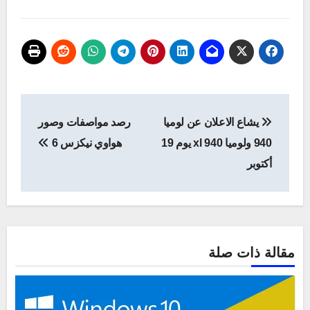
تصفّح
يشاع الاعلان عن لوميا
رصد مواصفات وصور
المقالات
940 ولوميا 940 xl يوم 19
هواوي نيكزس 6
أكتوبر
مقالة ذات صلة