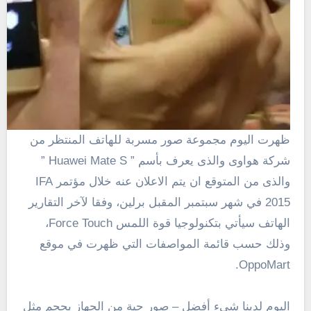
ظهرت اليوم مجموعة صور مسربة للهاتف المنتظر من
شركة هواوى والذى يعرف بأسم ” Huawei Mate S ”
والذى من المتوقع ان يتم الاعلان عنه خلال مؤتمر IFA
2015 في شهر سبتمبر المقبل
برلين
،
وفقا
لآخر التقارير
الهاتف سيأتي بتكنولوجيا قوة اللمس Force Touch،
وذلك حسب قائمة المواصفات التي ظهرت في موقع
OppoMart.
اليوم
لدينا شيء
أفضل
–
صور حية
من
الجهاز
بحجم
مثل