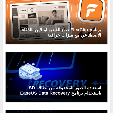
برنامج FlexClip صنع الفيديو اونلاين بالذكاء
الاصطناعي مع ميزات خرافية
استعادة الصور المحذوفة من بطاقة SD
باستخدام برنامج EaseUS Data Recovery
Wizard