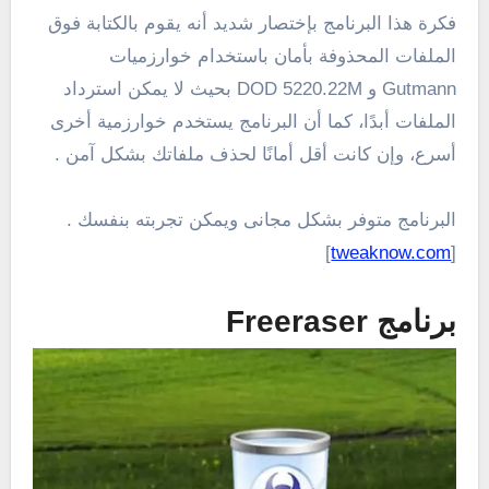
فكرة هذا البرنامج بإختصار شديد أنه يقوم بالكتابة فوق
الملفات المحذوفة بأمان باستخدام خوارزميات
Gutmann و DOD 5220.22M بحيث لا يمكن استرداد
الملفات أبدًا، كما أن البرنامج يستخدم خوارزمية أخرى
أسرع، وإن كانت أقل أمانًا لحذف ملفاتك بشكل آمن .
البرنامج متوفر بشكل مجانى ويمكن تجربته بنفسك .
]
tweaknow.com
[
برنامج Freeraser