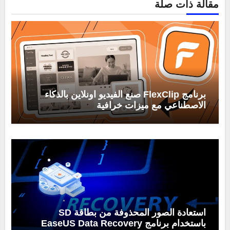
مقالة ذات صلة
برنامج FlexClip صنع الفيديو اونلاين بالذكاء
الاصطناعي مع ميزات خرافية
استعادة الصور المحذوفة من بطاقة SD
باستخدام برنامج EaseUS Data Recovery