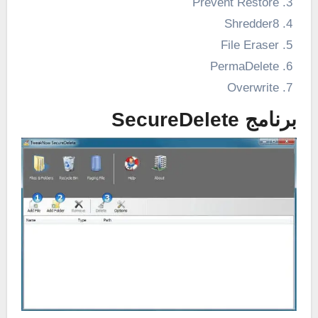
Prevent Restore
Shredder8
File Eraser
PermaDelete
Overwrite
برنامج SecureDelete