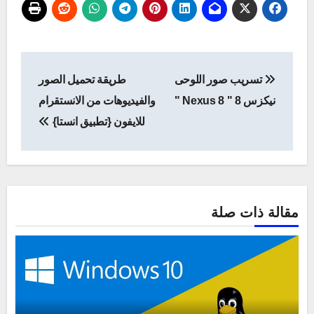
تصفّح
تسريب صور اللوحى
طريقة تحميل الصور
المقالات
نيكزس 8 " Nexus 8 "
والفيديوهات من الانستقرام
للايفون {تطبيق انستا}
مقالة ذات صلة