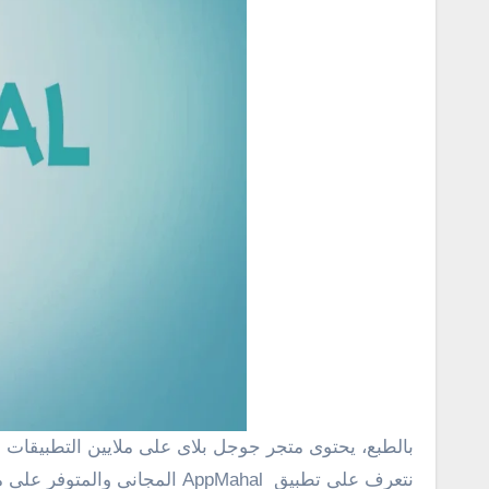
بالطبع، يحتوى متجر جوجل بلاى على ملايين التطبيقات 
نتعرف على تطبيق AppMahal المجانى والمتوفر على متجر جوجل بلاى وهو عبارة عن