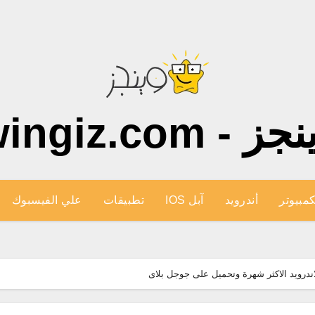
ز - wingiz.com
كمبيوتر
أندرويد
آبل IOS
تطبيقات
علي الفيسبوك