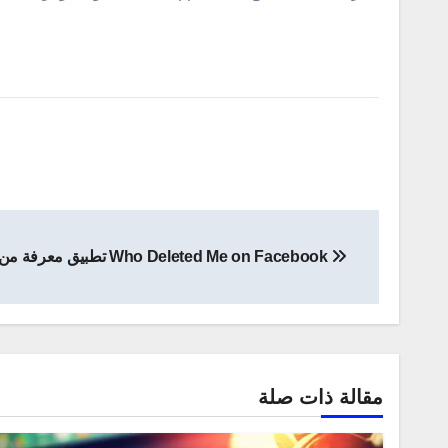
تصفّح
Who Deleted Me on Facebook تطبيق معرفة من قام بحذفك على الفيس بوك
المقالات
مقالة ذات صلة