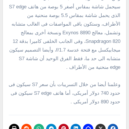
سيحمل شاشة بمقاس أصغر 5 بوصة من هاتف S7 edge
الذى يحمل شاشة بمقاس 5.5 بوصة منحنية من
الأطراف، وستكون باقى المواصفات فى الغالب متشابه
وتشمل، معالج Exynos 8890 ونسخة أخرى بمعالج
Snapdragon 820، وفى الجانب الخلفى كاميرا بدقة 12
ميجابيكسل مع فتحة عدسة f/1.7، وأيضا التصميم سيكون
متشابه الى حد ما، فقط الفرق الوحيد أن شاشة S7
edge منحنية من الأطراف .
وعلمنا أيضا من خلال التسريبات بأن سعر S7 سيكون فى
حدود 740 دولار أمريكى، أما هاتف S7 edge سيكون فى
حدود 890 دولار أمريكى .