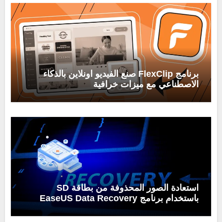
برنامج FlexClip صنع الفيديو اونلاين بالذكاء
الاصطناعي مع ميزات خرافية
استعادة الصور المحذوفة من بطاقة SD
باستخدام برنامج EaseUS Data Recovery
Wizard