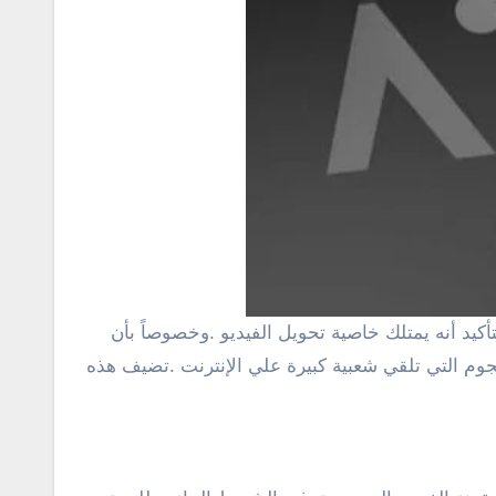
رف علي إصدرات ASCII يمكنك مشاهدة افلام حرب النجوم التي تلقي شعبية كبيرة علي الإنترنت .تضيف هذه