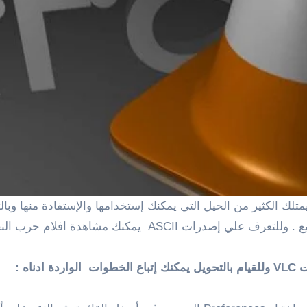
ميزة تحويل أي فيديو إلي ASCII ليست معروفة للجميع . وللتع
اه :