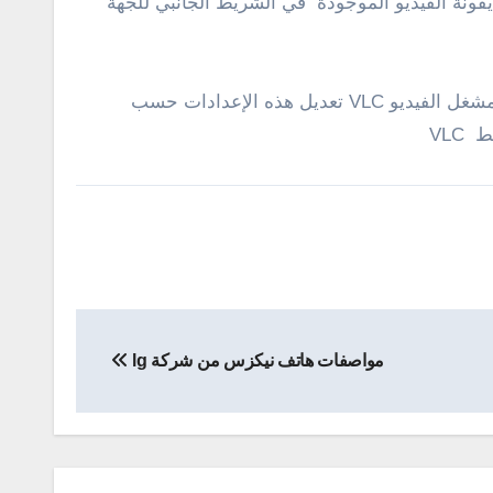
لموجود في أسفل القائمة. ثم النقر علي أيقونة الفيديو الموجودة في الشريط الجانبي للجهة
القيام بالنقر فوق زر حفظ والعمل علي إعادة تشغيل الفيديو من جديد لرؤية التغيرات . قد تحتاج الإصدرات القديمة من مشغل الفيديو VLC تعديل هذه الإعدادات حسب
VLC
مواصفات هاتف نيكزس من شركة lg