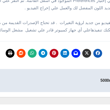
تشغيل VLC ميديا بلاير .فتح قائمة الأدوات والضغط علي إختيار Preferences ا
نك تنفيذهاعلي أي جهاز كمبيوتر قادر علي تشغيل مشغل الوسائط 