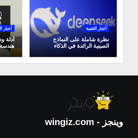
أخبار التقنية
أخبار ال
نظرة شاملة على النماذج
أدلة ود
الصينية الرائدة في الذكاء
هندسة 
الاصطناعي، ومقارنة بينها،
لعام 2025
وكيف تستفيد منها في عام
2025
وينجز - wingiz.com