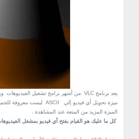
يعد برنامج VLC من أشهر برامج تشغيل الفيديوهات ويمتلك الكثير من الحيل التي يمكنك إستخدامها والإستفادة منها وبالتأكيد أنه يمتلك خاصية تحويل الفيديو .وخصوصاً بأن
الميزة المزيد من المتعة عند المشاهدة .
كل ما عليك هو القيام بفتح أي فيديو بمشغل الفيديوهات VLC وللقيام بالتحويل يمكنك إتباع الخطوات الواردة ادن