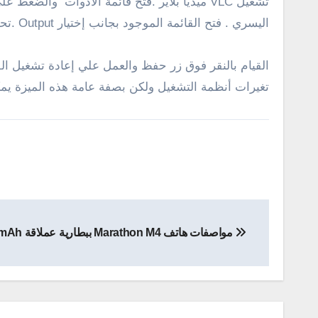
اليسري . فتح القائمة الموجود بجانب إختيار Output .تحديد اللون المفضل لك والعمل علي إخراج الفيديو .
تغيرات أنظمة التشغيل ولكن بصفة عامة هذه الميزة يمك
تصفّح
مواصفات هاتف Marathon M4 ببطارية عملاقة 5000mAh
المقالات