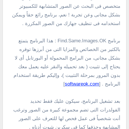
متخصص فى البحث عن الصور المتشابهة للكمبيوتر
بشكل مجانى وعن تجربة ! نعم، برنامج رائع حقاً ويمكن
استخدامه فى تنظيف جهازك من الصور المكررة .
برنامج Find.Same.Images.OK : هذا البرنامج يتمتع
بالكثير من الخصائص والمزايا التى من أبرزها توفره
بشكل مجانى، من البرامج المحمولة أو البورتابل أى لا
يحتاج إلى تثبيت ( بعد تحميله والنقر عليه يعمل معك
بدون المرور بمرحلة التثبيت )، وإليكم طريقة استخدام
البرنامج . [
softwareok.com
]
بعد تشغيل البرنامج، سيكون عليك فقط تحديد
الفولدرات التى تضم مجموعة كبيرة من الصور وترغب
أنت شخصياً فى عمل فحص لها للتعرف على الصور
المشابهة وحذفها كما فى سكرين شوت أدناه .