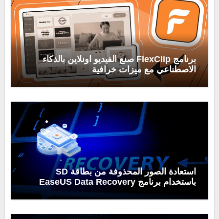
برنامج FlexClip صنع الفيديو اونلاين بالذكاء
الاصطناعي مع ميزات خرافية
استعادة الصور المحذوفة من بطاقة SD
باستخدام برنامج EaseUS Data Recovery
Wizard