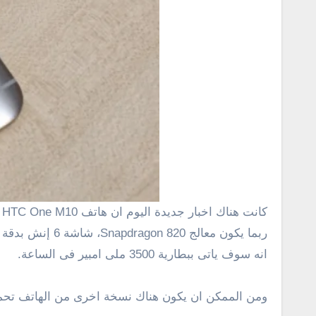
كانت هناك اخبار جديدة اليوم ان هاتف HTC One M10 المتوقع الاعلان عنه الفترة القادمة سوف يحمل اسم HTC O2 وسوف يكون مزود بمعالج من نوع Snapdragon 820 او
انه سوف ياتى ببطارية 3500 ملى امبير فى الساعة.
ومن الممكن ان يكون هناك نسخة اخرى من الهاتف تحمل شا