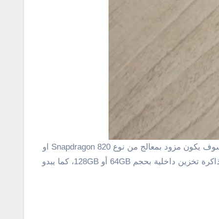
ربما يكون معالج Snapdragon 820، شاشة 6 إنش بدقة 2560×1440 بكسل، ذاكرة عشوائية بحجم 4 جيجابايت، فضلا عن ذاكرة تخزين داخلية بحجم 64GB أو 128GB، كما يبدو