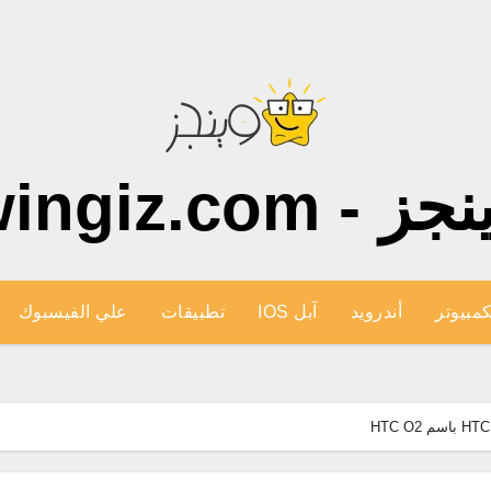
ز - wingiz.com
كمبيوتر
أندرويد
آبل IOS
تطبيقات
علي الفيسبوك