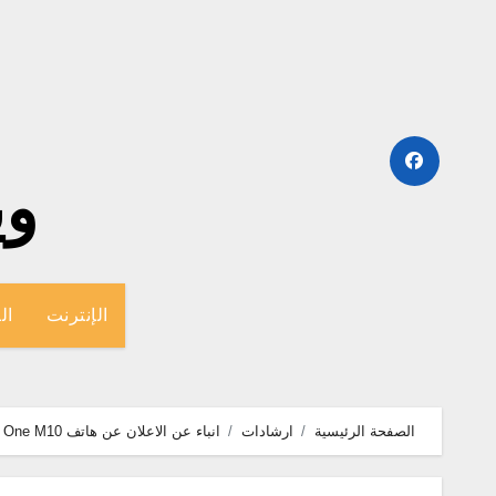
لتجاوز
لى
لمحتوى
وينج
الإنترنت
ال
الصفحة الرئيسية
ارشادات
انباء عن الاعلان عن هاتف HTC One M10 باسم HTC O2