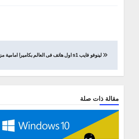
تصفّح
لينوفو فايب s1 اول هاتف فى العالم بكاميرا امامية مزدوجة
المقالات
مقالة ذات صلة