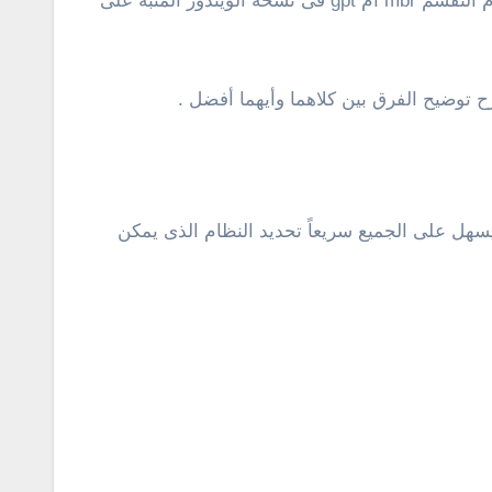
للتحقق من نوع نظام تقسم الهارد على الكمبيوتر الخاص بك، سيكون أمامك أكثر من طريقة للقيام بذلك ومعرفة هل نظام التقسم mbr أم gpt فى نسخة الويندوز المثبة على
سهل على الجميع سريعاً تحديد النظام الذى يمكن