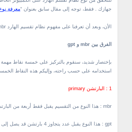
جهازك . فقط، توجه إلى مقال سابق بعنوان “
معرفة نوع الهارد
الأن، وبعد أن تعرفنا على مفهوم نظام تقسيم الهارد mbr و gpt وكيفية معرفة نوع التقسيم فى جهازك، جاء الدور على شرح توضيح الفرق بين كلاهما وأيهما أفضل .
الفرق بين mbr و gpt
بإختصار شديد، سنقوم بالتركيز على خمسة نقاط مهمة جد
استخدامه على حسب راحته، وإليكم هذه النقاط الخمسة التى 
1 : البارتشن primary
mbr : هذا النوع من التقسيم يقبل فقط أربعة من البارتشن primary
gpt : هذا النوع يقبل عدد يتجاوز 4 بارتشن قد يصل إلى 128 بارتشن