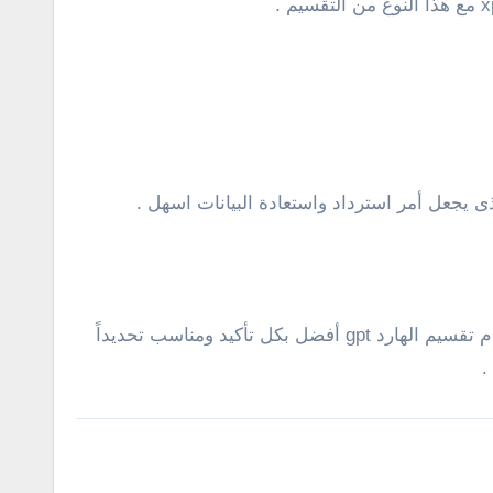
الأن وبعد أن وصلنا إلى نهاية هذه المقارنة التى تعرفنا خلال على الفرق بين نظام تقسيم الهارد gpt و mbr، نستنتج أن نظام تقسيم الهارد gpt أفضل بكل تأكيد ومناسب تحديداً