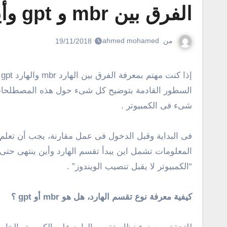
الفرق بين mbr و gpt وأيهما أفضل
من
ahmed mohamed
19/11/2018
إذا كنت مهتم بمعرفة الفرق بين الهارد mbr والهارد gpt وأيهما أفضل والكثير من التفاصيل والمعلومات الأخرى حول كل mbr و gpt، فأنت فى المكان الصحيح، حيث نقوم خلال
السطور القادمة بتوضيح كل شىء حول هذه المصطلحات ا
شىء فى الكمبيوتر .
المعلومات تشمل اين يبدأ تقسم الهارد وأين ينتهى حتى 
“الكمبيوتر لا يقبل تنصيب الويندوز” .
كيفية معرفة نوع تقسم الهارد، هل هو mbr أو gpt ؟