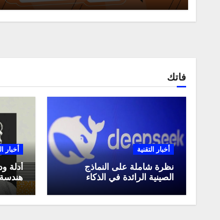
فاتك
أخبار التقنية
أخبار ال
نظرة شاملة على النماذج
أدلة ود
الصينية الرائدة في الذكاء
هندسة 
الاصطناعي، ومقارنة بينها،
لعام 2025
وكيف تستفيد منها في عام
2025