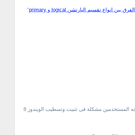
الفرق بين انواع تقسيم البارتشن logical و primary
”
mbr : يمكن تثبيت وتشغيل جميع نسخ الويندوز على هذا النوع من التقسيم . لكن، للأسف الشديد فى كثير من الأحيان يواجه المستخدمين مشكلة فى تثبيت وتسطيب الويندوز 8