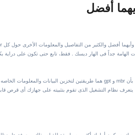
لهامة جداً فى الهار ديسك . فقط، تابع حتى تكون على دراية 
فى البداية وقبل الدخول فى عمل مقارنة، يجب أن تعلم بأن mbr و gpt هما طريقتين لت
يتعرف نظام التشغيل الذى تقوم بتثبيته على جهازك أى قرص قابل 