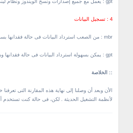
gpt : يعمل مع جميع إصدارات ونسخ الويندوز ونظام لينكس بإستثناء فقط نسخة ويندوز xp ! . نعم، لا يمكن تثبيت نسخة xp مع هذا النوع من التقسيم .
4 : تسجيل البيانات
mbr : من الصعب استرداد البيانات فى حالة فقدانها بسبب تسجيل البيانات مرة واحدة فقط على عكس تماماً gpt .
gpt : يمكن بسهولة استرداد البيانات فى حالة فقدانها وهذا بسبب تسجيل البيانات فى بداية، وسط، نهاية، القرص الأمر الذى يجعل أمر استرداد واستعادة البيانات اسهل .
:: الخلاصة
لأنظمة التشغيل الحديثة . لكن، فى حالة كنت تستخدم أنظمة التشغيل الق