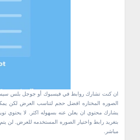
ان كنت تشارك روابط في فيسبوك أو جوجل بلس سيستخرج افضل صوره من الرابط لتعمل كصوره مصغره او صورة عرض لما تشاركه وهو ما نسميه بالصورة المميزة . تكون
الصوره المختاره افضل حجم لتناسب العرض لكن يمكنك
يشارك محتوي ان يعلن عنه بسهوله اكثر. لا يحتوي ت
بتغريد رابط واختيار الصوره المستخدمه للعرض. لن يت
مباشر.