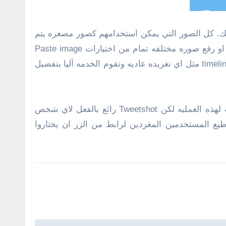
دتك. كل الصور التي يمكن استخدامهم كصور مصغره يتم
تحديدهم وتدوينهم اسفل صندوق كتابة التغريده وكذلك لقطة صفحة الويب نفسها. يمكنك اختيار التي ترغب باستخدامها او رفع صوره مختلفه تمام من اختيارات Paste image
URL او Upload an image اسفل صندوق كتابة التغريده تماما. عند الانتهاء اضغط علي تغريد Tweet. تظهر التغريده في timeline مثل اي تغريده عاديه وتقوم الخدمه آليا بتفضيل
التطبيق مصمم للأشخاص الذين يضيفوا ويميزوا المحتوي في تويتر. يوجد خدمات اكثر تعقيدا وممتلئه بالخصائص متاحه لهذه العمليه لكن Tweetshot رائع بالفعل لاي شخص
يع المستخدمين المغردين لرابط من الزر ان يختاروا