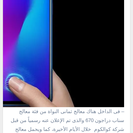
– فى الداخل هناك معالج ثمانى النواة من فئة معالج
سناب دراجون 670 والذى تم الإعلان عنه رسمياً من قبل
شركة كوالكوم خلال الأيام الأخيرة، كما ويحمل معالج