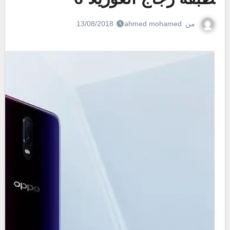
من
ahmed mohamed
13/08/2018