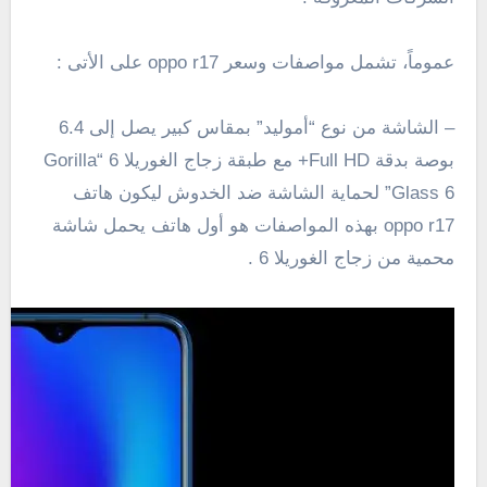
عموماً، تشمل مواصفات وسعر oppo r17 على الأتى :
– الشاشة من نوع “أموليد” بمقاس كبير يصل إلى 6.4
بوصة بدقة Full HD+ مع طبقة زجاج الغوريلا 6 “Gorilla
Glass 6” لحماية الشاشة ضد الخدوش ليكون هاتف
oppo r17 بهذه المواصفات هو أول هاتف يحمل شاشة
محمية من زجاج الغوريلا 6 .