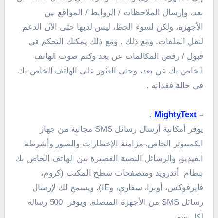
بعد
، وإرسال
الملاحظات
/ الروابط /
المواقع
بين
الأجهزة
،
ولكن
لسوء الحظ
،
ليس لديها
حتى الآن
الدعم
ل
نقل الملفات
.
ومع ذلك
. ومع ذلك يمكنك التحكم فى
قبول
/
رفض المكالمات
عن بعد و
كتم صوت
الهاتف
الخاص بك عن بعد
،
و
حتى العثور على
الهاتف
الخاص بك
فى حالة فقدانه .
.
MightyText
–
يوفر أمكانية أرسال
رسائل
SMS
مجانية من
جهاز
الكمبيوتر الخاص، مزامنة
الإخطارات
والصور و
أشرطة
الفيديو
،
و
الرسائل النصية القصيرة
بين الهاتف
الخاص بك
بنظام أندرويد
ومتصفحات
سطح المكتب
(
كروم
،
فايرفوكس
، أوبرا،
سفاري،
و
IE)
،
ويسمح لك
لإرسال
رسائل
SMS
من
الأجهزة المتصلة
.
ويوفر
500
رسالة
لكل
شهر .