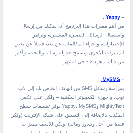
.
Yappy
–
من أهم مميزات هذا البرنامج أنه
يمكنك من
إرسال
و
استقبال الرسائل القصيرة
المشفرة
، وتزامن
الإخطارات،
و
إجراء المكالمات
عن بعد، فضلاً عن بعض
المميزات الأخرى
ويسمح
جدولة
رسالة
و
البحث،
وأكثر
من ذلك
ل
مجرد
2
$
في الشهر.
.
MySMS
–
بمزامنة
رسائل
SMS
من
الهاتف
الخاص بك
إلى
لاب
توب،
وأجهزة الكمبيوتر المكتبية
–
ولكن على عكس
MightyText
و
MySMS
،
Yappy
يوفر
تطبيقات سطح
المكتب
بالإضافة إلى
التطبيق
على شبكة الإنترنت
(ولكن
فقط من أجل
ويندوز وماك
)
. ولكن للأسف م
ميزات
التطبيق
محدودة
جدا.
وبصرف النظر عن
إرسال