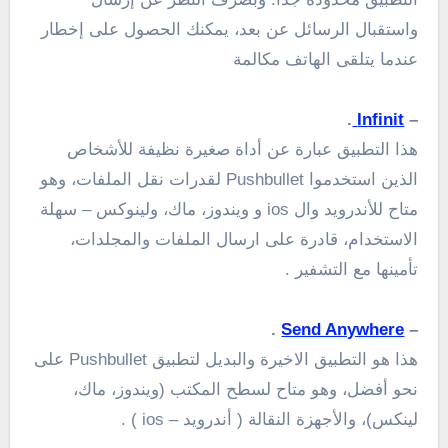
واستقبال الرسائل
عن بعد
، يمكنك
الحصول على إخطار
عندما يتلقى
الهاتف
مكالمة
.
Infinit
–
هذا التطبيق عبارة عن
أداة
صغيرة نظيفة
للأشخاص
الذين استخدموا
Pushbullet
لقدرات
نقل الملفات، وهو
متاح للأندرويد وال ios و
ويندوز،
ماك
،
ولينوكس
–
سهلة
الاستخدام
،
قادرة على ارسال
الملفات و
المجلدات
،
تأمينها مع
التشفير .
.
Send Anywhere
–
هذا هو التطبيق الاخيرة والبديل لتطبيق Pushbullet
على
نحو أفضل
، وهو متاح
لسطح المكتب
(ويندوز،
ماك
،
لينكس
)
، والأجهزة
النقالة
( أندرويد – ios ) .