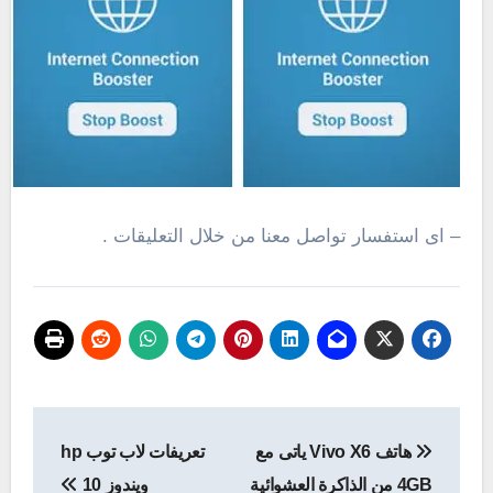
– اى استفسار تواصل معنا من خلال التعليقات .
تصفّح
هاتف Vivo X6 ياتى مع
تعريفات لاب توب hp
المقالات
4GB من الذاكرة العشوائية
ويندوز 10