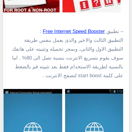
– تطبيق
Free Internet Speed Booster
:
التطبيق الثالث والاخير والذى يعمل بنفس طريقة
التطبيق الاول والثانى، وبمجر تحميله وتثبيته على هاتفك
سوف يقوم بتسريع الانترنت بنسبة تصل الى 80% . اما
بالنسبة لطريقة الاستخدام فقط بعد تثبيته قم بالضغط
على كلمة start boost لتصفح الانترنت .