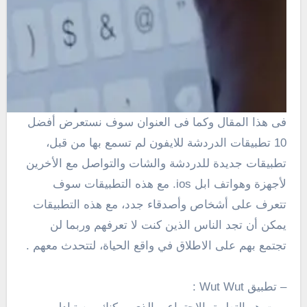
فى هذا المقال وكما فى العنوان سوف نستعرض أفضل
10 تطبيقات الدردشة للايفون لم تسمع بها من قبل،
تطبيقات جديدة للدردشة والشات والتواصل مع الأخرين
لأجهزة وهواتف ابل ios. مع هذه التطبيقات سوف
تتعرف على أشخاص وأصدقاء جدد،
مع هذه التطبيقات
يمكن أن
تجد الناس
الذين
كنت لا تعرفهم
و
ربما لن
تجتمع بهم على الاطلاق
في واقع الحياة
،
لتتحدث معهم .
– تطبيق Wut Wut :