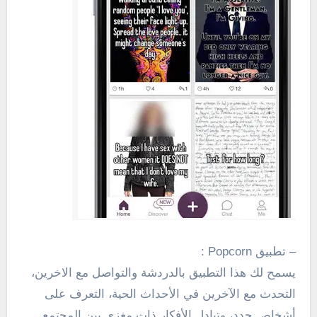
– تطبيق Popcorn :
يسمح لك هذا التطبيق بالدردشة والتواصل مع الاخرين،
التحدث
مع الآخرين في
الأحداث الحية
،
التعرف على
أشخاص جدد
،
و
تبادل الأفكار
ذات مغزى
بين
المجتمع