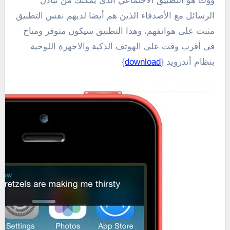
ووت
هو
التطبيق
الاجتماعي
الذى يمكنك من
تبادل
الرسائل مع
الأصدقاء
الذين هم أيضا
لديهم نفس التطبيق
مثبت على هواتفهم، وهذا التطبيق سيكون متوفر ومتاح
فى أقرب وقت على الهوتف الذكية والاجهزة اللوحية
بنظام أندرويد {
download
}