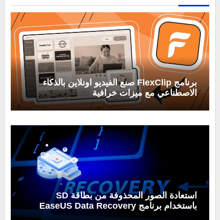
برنامج FlexClip صنع الفيديو اونلاين بالذكاء
الاصطناعي مع ميزات خرافية
استعادة الصور المحذوفة من بطاقة SD
باستخدام برنامج EaseUS Data Recovery
Wizard