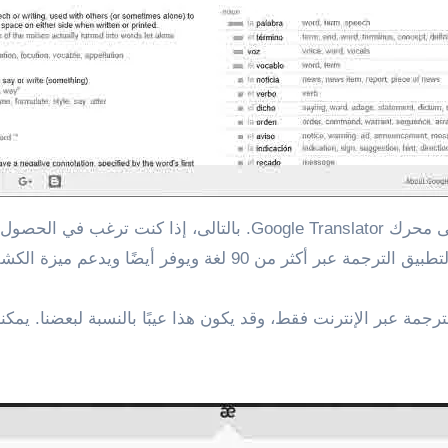
من الواضح أن هذا البرنامج Translator Metro يعتمد على محرك nslator