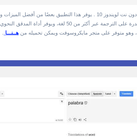
يأتى فى المرتبة الثانية برنامج Just Translate المترجم دون نت لويندوز 10 . ي
بالإضافة إلى ذلك، يأتي برنامج Just Translate مزودًا بقدرة على ا
هــنـــا
.