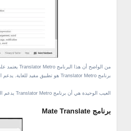
برنامج Translator Metro هو تطبيق مفيد للغاية. يدعم التطبيق الترجمة عبر أكثر من 90 لغة ويوفر أيضًا ويدعم ميزة الكشف التلقائي عن اللغة .
العيب الوحيدة هي أن برنامج Translator Metro يدعم الترجمة عبر الإنترنت فقط، وقد يكون هذا عيبًا بالنسبة لبعضنا. يمكنك تحميل البرنامج من
برنامج Mate Translate