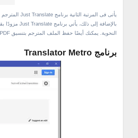
النحوية. يمكنك أيضًا حفظ الملف المترجم بتنسيق PDF، وهو متوفر على متجر مايكروسوفت ويمكن تحميله من
برنامج Translator Metro