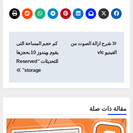
تصفّح
شرح ازالة الصوت من
كم حجم المساحة التى
المقالات
الفيديو vlc
يقوم ويندوز 10 بحجزها
للتحديثات “Reserved
storage”
مقالة ذات صلة