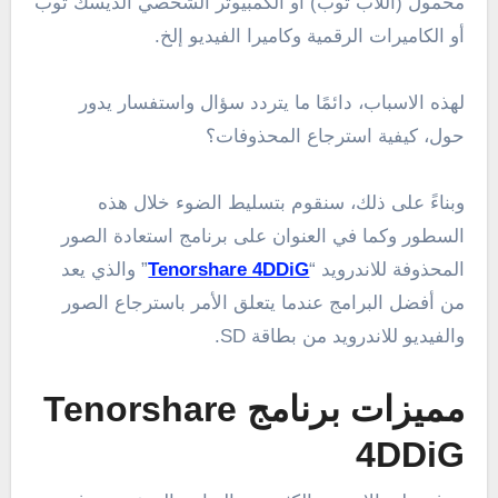
محمول (اللاب توب) أو الكمبيوتر الشخصي الديسك توب
أو الكاميرات الرقمية وكاميرا الفيديو إلخ.
لهذه الاسباب، دائمًا ما يتردد سؤال واستفسار يدور
حول، كيفية استرجاع المحذوفات؟
وبناءً على ذلك، سنقوم بتسليط الضوء خلال هذه
السطور وكما في العنوان على برنامج استعادة الصور
المحذوفة للاندرويد “
Tenorshare 4DDiG
” والذي يعد
من أفضل البرامج عندما يتعلق الأمر باسترجاع الصور
والفيديو للاندرويد من بطاقة SD.
مميزا
ت برنامج
Tenorshare
4DDiG