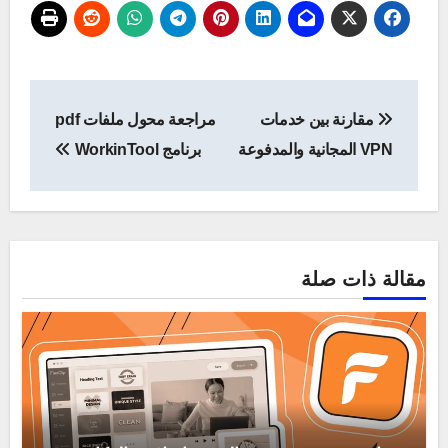
تصفّح
مقارنة بين خدمات
مراجعة محول ملفات pdf
المقالات
VPN المجانية والمدفوعة
برنامج WorkinTool
مقالة ذات صلة