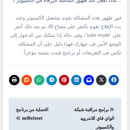
:: ماذا تفعل عند ظهور الشاشة الزرقاء في الكمبيوتر ؟
فور ظهور هذه المشكلة تقوم بتشغيل الكمبيوتر وعند
بدء الإقلاع تقوم بالنقر على مفتاح f8، ثم بعد ذلك أنقر
على “safe mode”، وفى حالة إذا تمكنك من الدخول إلى
الوضع الأمن فى جهازك فهذا دليل على أن المشكلة
تكمن فى التعريفات أو برنامج قمت بتثبيته مؤخراً .
تصفّح
برامج مراقبة شبكة
الحماية من برنامج
المقالات
الواي فاي للاندرويد
selfishnet
والكمبيوتر