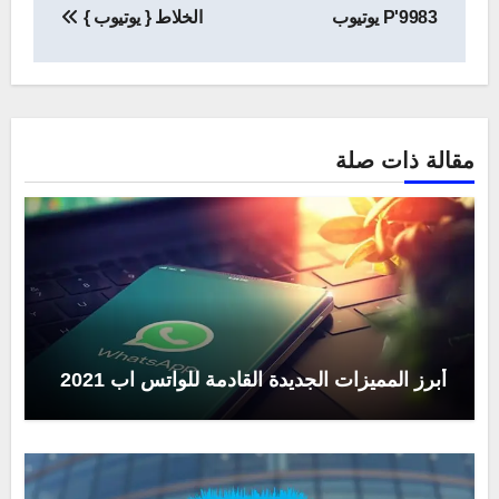
المقالات
P'9983 يوتيوب
الخلاط { يوتيوب }
مقالة ذات صلة
أبرز المميزات الجديدة القادمة للواتس اب 2021