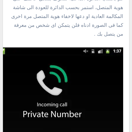
هوية المتصل، استمر بحسب الدائرة للعودة الى شاشة
المكالمة العادية او دعها لاخفاء هوية المتصل مرة اخرى
كما فى الصورة ادناه فلن يتمكن اى شخص من معرفة
من يتصل بك .