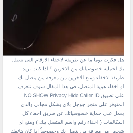
هل فكرت يوما ما عن طريقة لاخفاء الارقام التى تتصل
بك لحماية خصوصياتك من الاخرين ؟ اذا كنت تريد
طريقة لاخفاء ومنع الاخرين من
معرفة من يتصل بك
او اخفاء هوية المتصل، فى هذا المقال سوف نتعرف
على تطبيق NO SHOW Privacy Hide Caller ID
المتوفر على متجر جوجل بلاى بشكل مجانى والذى
يعمل على حماية خصوصياتك عن طريق اخفاء كل
المكالمات ( اخفاء رقم واسم المتصل بيك ) ومنع اى
شخص من معرفة من يتصل بك وخصوصاً اذا كان هاتفك