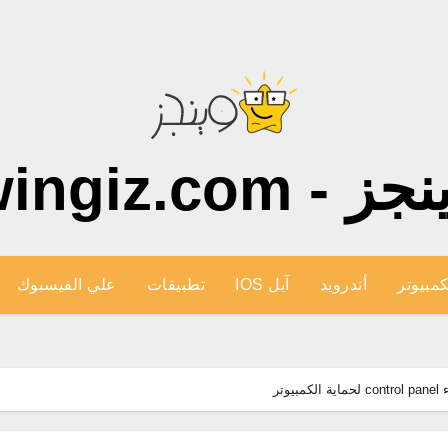
ز - wingiz.com
كمبيوتر
أندرويد
آبل IOS
تطبيقات
علي الفيسبوك
تر