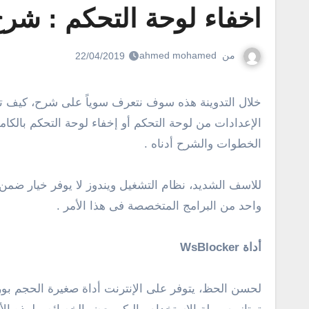
اخفاء لوحة التحكم : شرح كيفية اخفاء l panel
من
ahmed mohamed
22/04/2019
خلال التدوينة هذه سوف نتعرف سوياً على شرح، كيف تمنع الدخول الى لوحة التحكم control panel لحماية حاسوبك . نعم، إذا كنت تبحث عن طريقة تساعد فى إخفاء بعض
الإعدادات من لوحة التحكم أو إخفاء لوحة التحكم بالك
الخطوات والشرح أدناه .
للاسف الشديد، نظام التشغيل ويندوز لا يوفر خيار ضمن 
واحد من البرامج المتخصصة فى هذا الأمر .
أداة WsBlocker
لحسن الحظ، يتوفر على الإنترنت أداة صغيرة الحجم بور