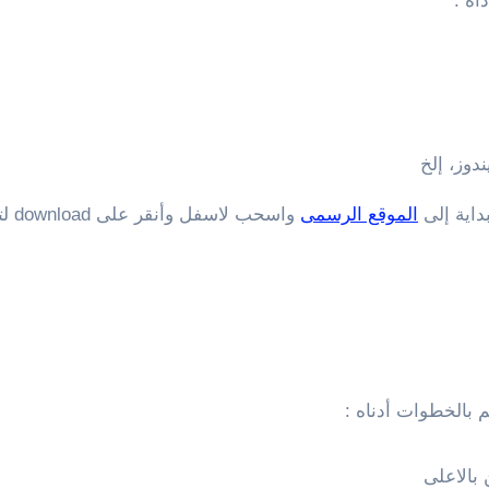
اة :
دوز، إلخ
داية إلى
الموقع الرسمى
واس
م بالخطوات أدناه :
بالاعلى