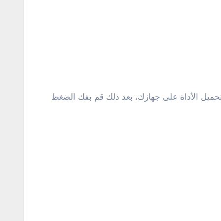
حب لاسفل وأنقر على download لتحميل الأداة على جهازك، بعد ذلك قم بفك الضغط