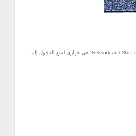
كيف ذلك ؟ مع هذه الأداة يمكن إخفاء ايقونة معينة داخل لوحة التحكم كنترول بانل . فمثلاً، سأقوم باخفاء خيار “Network and Sharing Center” فى جهازى لمنع الدخول إليه،