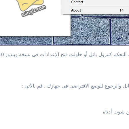
نترول بانل أو حاولت فتح الإعدادات فى نسخة ويندوز 10 فلن تتمكن من ذلك .
نل والرجوع للوضع الافتراضى فى جهازك . قم بالأتى :