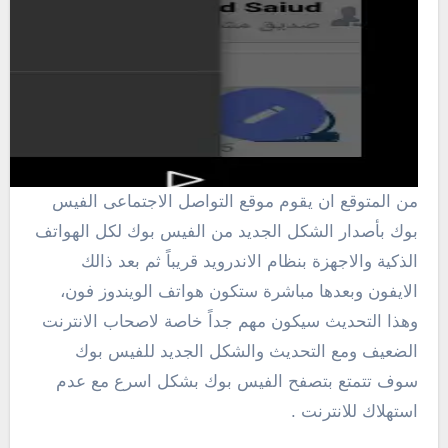
من المتوقع ان يقوم موقع التواصل الاجتماعى الفيس
بوك بأصدار الشكل الجديد من الفيس بوك لكل الهواتف
الذكية والاجهزة بنظام الاندرويد قريباً ثم بعد ذالك
الايفون وبعدها مباشرة ستكون هواتف الويندوز فون،
وهذا التحديث سيكون مهم جداً خاصة لاصحاب الانترنت
الضعيف ومع التحديث والشكل الجديد للفيس بوك
سوف تتمتع بتصفح الفيس بوك بشكل اسرع مع عدم
استهلاك للانترنت .