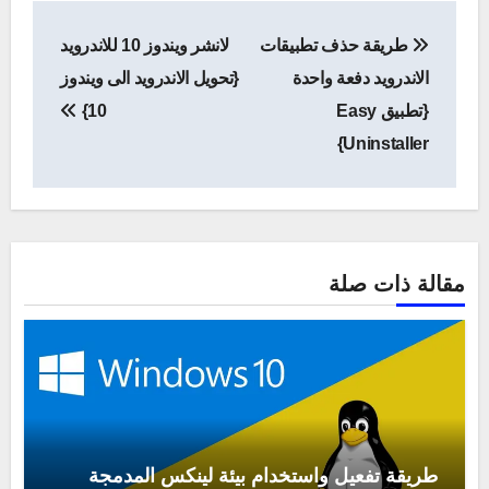
تصفّح
طريقة حذف تطبيقات
لانشر ويندوز 10 للاندرويد
المقالات
الاندرويد دفعة واحدة
{تحويل الاندرويد الى ويندوز
{تطبيق Easy
10}
Uninstaller}
مقالة ذات صلة
طريقة تفعيل واستخدام بيئة لينكس المدمجة