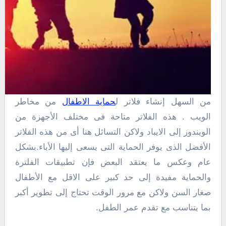
من السهل إنشاء فلاتر ل
حماية الاطفال
من مخاطر
الويب . هذه الفلاتر متاحة فى مختلف الأجهزة من
الويندوز إلى الايباد ولاكن التسائل هنا أى من هذه الفلاتر
الأفضل الذى يوفر الحماية التى يسعى إليها الأباء.بشكل
عام وعكس ما يعتقد البعض فإن تطبيقات الفلترة
والحماية مفيدة إلى حد كبير على الاقل مع الأطفال
صغار السن ولاكن مع مرور الوقت تحتاج إلى تطوير أكبر
بما يتناسب مع تقدم عمر الطفل.