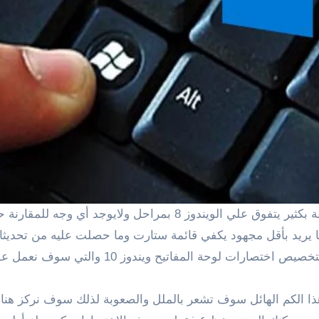
يريد بأقل مجهود يكفي قائمة ستارت وما حصلت عليه من تحديثات ب
والتي سوف نعمل علي توضيح أهم هذه الإختصارات في السطور القادمة .
كثير من اختصارات ويندوز 10 لكن أمام هذا الكم الهائل سوف تشعر بالملل والصعوبة لذلك