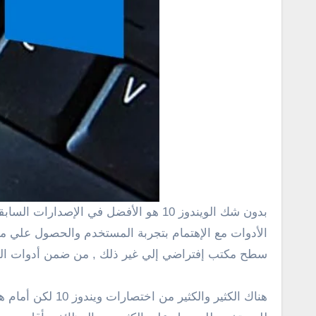
بدون شك الويندوز 10 هو الأفضل في الإصدارات السابقة بكثير يتفوق علي الويندوز 8 بمراحل ولايوجد أي وجه للمقارنة حيث يأتي الويندوز 10 مع إعادة تصميم للكثير من
الأدوات مع الإهتمام بتجربة المستخدم والحصول علي ما 
سطح مكتب إفتراضي إلي غير ذلك , من ضمن أدوات التخصيص اختصارات لوحة المفاتيح ويندوز 10 
هناك الكثير وال