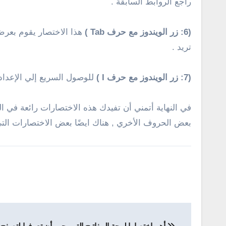
راجع الروابط السابقة .
(6: زر الويندوز مع حرف Tab )
هذا الاختصار يقوم بعرض
تريد .
(7: زر الويندوز مع حرف I )
للوصول السريع إلي الإعدادات Settings في الويندوز 10 بدون الحاجة إلي الدخول لقائمة ستارت ثم الإعدادات يكفي
بعض الحروف الأخري , هناك ايضًا بعض الاختصارات ا
تصفّح