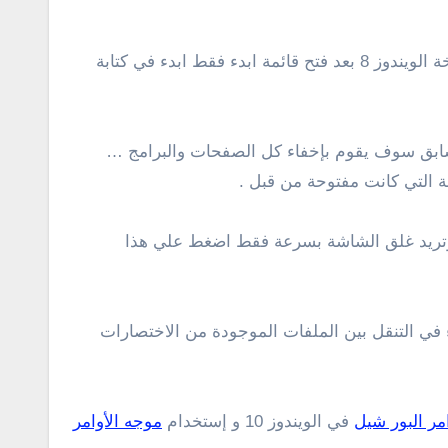
في الكيبورد لعرض قائمة ستارت والتي تضم خليط من مميزات القائمة في الويندوز 7 ونسخة الويندوز 8 بعد فتح قائمة ابدء فقط ابدء في كتابة
سابق سوف يقوم بإخفاء كل الصفحات والبرامج …
 التي كانت مفتوحة من قبل .
 وتريد غلق الشاشة بسرعة فقط اضغط علي هذا
 علي الجهاز والبدء في التنقل بين الملفات الموجودة من الاختصارات
مر البور شيل
في الويندوز 10 و إستخدام
موجه الأوامر