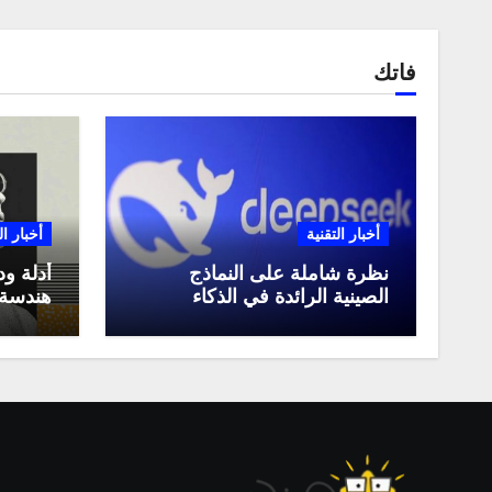
فاتك
أخبار التقنية
أخبار ال
نظرة شاملة على النماذج
أدلة ود
الصينية الرائدة في الذكاء
هندسة 
الاصطناعي، ومقارنة بينها،
لعام 2025
وكيف تستفيد منها في عام
2025