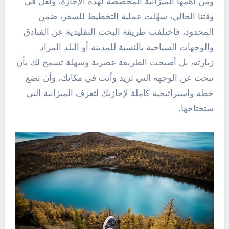
ومن أهمها الميزانية المخصصة لهذه الإجازة. ولعل في
وقتنا الحالي، سهُلت عملية التخطيط للسفر، ضمن
المحدود، فاختلفت طريقة البحث التقليدية عن الفنادق
والوجهات السياحية بالنسبة للمدينة أو البلد المراد
زيارته، بل أصبحت الطريقة عصرية وسهلة تسمح لك بأن
تبحث عن الوجهة التي تريد وأنت في مكانك، وأن تضع
خطة واستراتيجية كاملة لإجازتك لتعرف الميزانية التي
ستحتاجها.