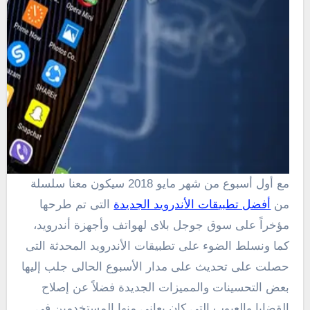
مع أول أسبوع من شهر مايو 2018 سيكون معنا سلسلة
من
أفضل تطبيقات الأندرويد الجديدة
التى تم طرحها
مؤخراً على سوق جوجل بلاى لهواتف وأجهزة أندرويد،
كما ونسلط الضوء على تطبيقات الأندرويد المحدثة التى
حصلت على تحديث على مدار الأسبوع الحالى جلب إليها
بعض التحسينات والمميزات الجديدة فضلاً عن إصلاح
القضايا والعيوب التى كان يعانى منها المستخدمين فى