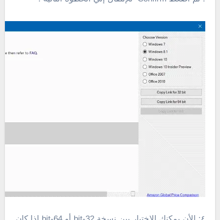
٤: الأن يمكنك الإختيار بين نسخة 32-bit أو 64-bit اذا كان