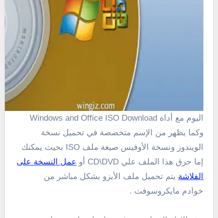
اليوم مع أداة Windows and Office ISO Download
وكما يظهر من الإسم متخصصة في تحميل نسخة
الويندوز ونسخة الأوفيس صيغة ملف ISO بحيث يمكنك
إما حرق هذا الملف علي CD\DVD أو
عمل النسخة على
الفلاشة
يتم تحميل ملف الأيزو بشكل مباشر من
خوادم مايكروسوفت .