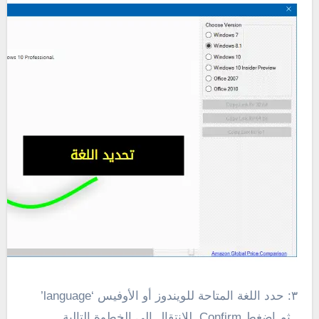
٣: حدد اللغة المتاحة للويندوز أو الأوفيس ‘
language’
. ثم اضغط Confirm للإنتقال إلي الخطوة التالية .