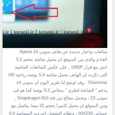
شائعات واخبار جديدة عن هاتف سونى Xperia Z4
القادم والذى من المتوقع ان يحمل شاشة بحجم 5.2
انش مع قرار
1080P
, على عكس الشائعات الماضية
التى ذكرت ان الهاتف يحمل شاشة 5.4 بوصة رباعية
HD
Triluminos
. وقد اوضح لنا تقرير اليوم ان سونى z4
يدعم ”
الشاشة
قطري
” بمقاس 5.2 بوصة كما هو فى
سونى
Z3
، ويحمل معالج من فئة Snapdragon 810 ,
ومن المتوقع ان يحمل كاميرا بحجم 21 ميجا بيكسل مع
حساس
IMX230
، ونظام التشغيل اندرويد المصاصة 5.0