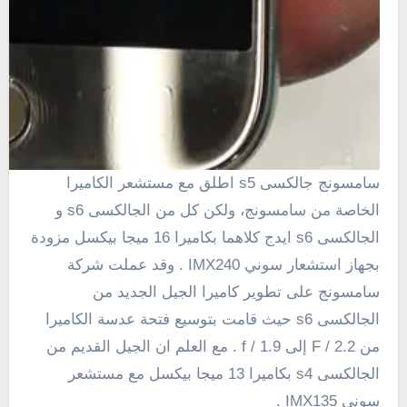
سامسونج جالكسى s5 اطلق
مع
مستشعر الكاميرا
الخاصة
من سامسونج
،
ولكن كل من الجالكسى s6 و
الجالكسى s6 ايدج كلاهما بكاميرا 16 ميجا بيكسل مزودة
بجهاز
استشعار
سوني
IMX240 . وقد عملت شركة
سامسونج على تطوير كاميرا الجيل الجديد من
الجالكسى s6 حيث قامت بتوسيع فتحة عدسة الكاميرا
من
2.2
F /
إلى f
1.9
/
. مع العلم ان الجيل القديم من
الجالكسى s4 بكاميرا 13 ميجا بيكسل مع مستشعر
سونى
IMX135
.