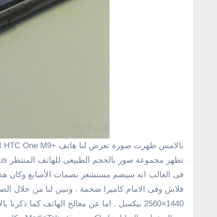
بالامس ظهرت صورة تعرض لنا هاتف +HTC One M9 الى جانب هاتف HTC One M9 وتبين لنا ان اتش تى سى m9 بلس القادم سوف يكون اكبر من النسخة One M9 . واليوم