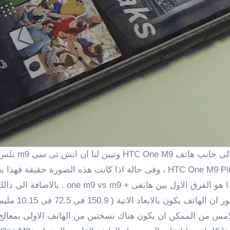
تظهر مجموعة صور بالحجم الطبيعى للهاتف المنتظر HTC One M9 Plus ، وفى حال
فى الغالب انه سيضم مستشعر بصمات الأصابع و