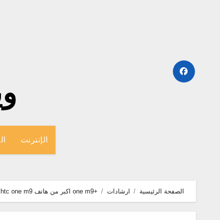
لتجاوز
لى
لمحتوى
وينج
الإنترنت
ال
الصفحة الرئيسية
ارشادات
+one m9 اكبر من هاتف htc one m9