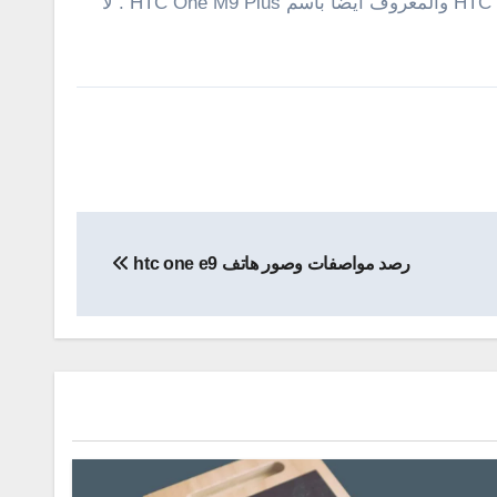
بمعالج ثمانى النوا ايضا ولكن من فئة MediaTek . كان هذا كلما حصلنا عليه اليوم حول الهاتف القادم والمنتظر +HTC One M9 والمعروف ايضا باسم HTC One M9 Plus . لا
رصد مواصفات وصور هاتف htc one e9