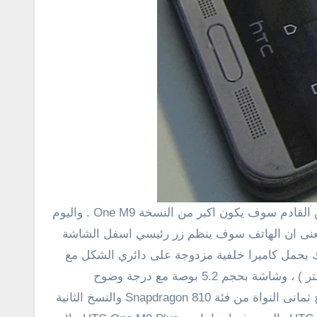
ة اذا كانت هذه الصورة حقيقة فهذا يعنى ان الهاتف سوف ينظم زر رئيسي اسفل الشاشة
كان هذا هو الفرق الاول بين هاتفى + one m9 vs m9 . بالاضافة الى ذالك يحمل كاميرا خلفية مزدوجة على دائري الشكل مع
فلاش وفى الامام كاميرا ضخمة . وتبين لنا من خلال الصور ان الهاتف يكون بالابعاد الاتية ( 150.9 فى 72.5 فى 10.15 مليمتر ) ، وشاشة بحجم 5.2 بوصة مع درجة وضوح
1440×2560 بيكسل . اما عن معالج الهاتف كما ذكرنا بالامس من الممكن ان يكون هناك نسختين من الهاتف الاولى بمعالج ثمانى النواة من فئة Snapdragon 810 والنسخ الثانية