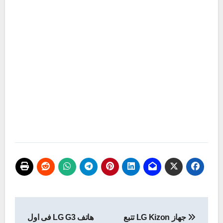
تصفّح
جهاز LG Kizon تتبع
هاتف LG G3 فى اول