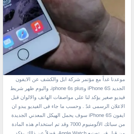
موعدنا غداً مع مؤتمر شركة ابل والكشف عن الايفون
الجديد iPhone 6S وiphone 6s plus، واليوم ظهر شريط
فيديو صغير يؤكد لنا على مواصفات الهاتف والالوان قبل
الاعلان الرسمى غدً . وحسب ما جاء فى الفيديو يبدو ان
ايفون iPhone 6S سوف يحمل الهيكل المعدني الجديدة
من سبائك الألومنيوم 7000 وقد تم استخدام هذه المادة
من قبل فى تصنيع Apple Watch، فضلاً عن ذالك يؤكد