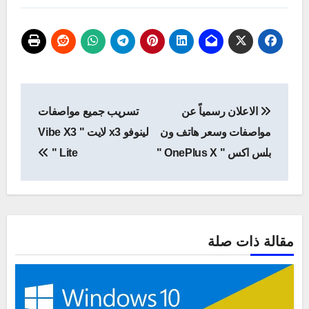
تصفّح
الاعلان رسمياً عن
تسريب جميع مواصفات
المقالات
مواصفات وسعر هاتف ون
لينوفو x3 لايت " Vibe X3
بلس اكس " OnePlus X "
Lite "
مقالة ذات صلة