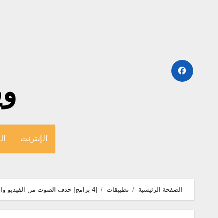
لتجاوز
لى
لمحتوى
وينج
الإنترنت
ال
الصفحة الرئيسية
تطبيقات
[4 برامج] حذف الصوت من الفيديو واضافة صوت اخر للايفون والاندرويد