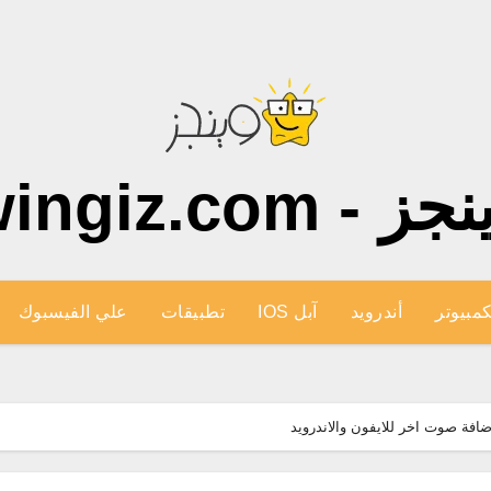
ز - wingiz.com
كمبيوتر
أندرويد
آبل IOS
تطبيقات
علي الفيسبوك