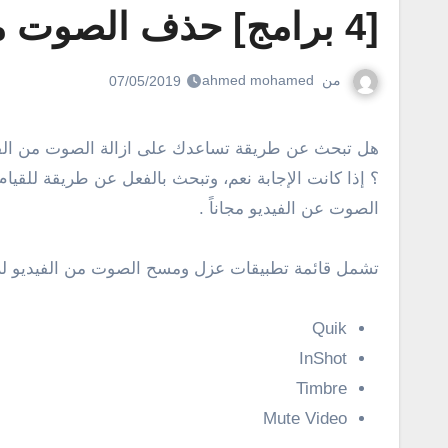
[4 برامج] حذف الصوت من الفيديو واضافة صوت اخر للايفون والاندرويد
من
ahmed mohamed
07/05/2019
هل تبحث عن طريقة تساعدك على ازالة الصوت من الفيديو للايفون والأندرويد ؟ هل تمتلك مقطع فيديو معين وترغب فى فصل الصوت عن الفيديو لأى سبب وإضافة صوت أخر
الصوت عن الفيديو مجاناً .
تشمل قائمة تطبيقات عزل ومسح الصوت من الفيديو للايف
Quik
InShot
Timbre
Mute Video