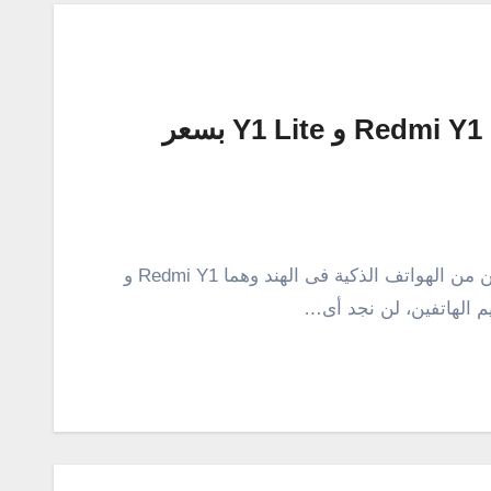
شركة شاومى تعلن عن الهاتفين Redmi Y1 و Y1 Lite بسعر
إزاحة شركة شاومى الصينية اليوم الستار عن أثنين من الهواتف الذكية فى الهند وهما Redmi Y1 و