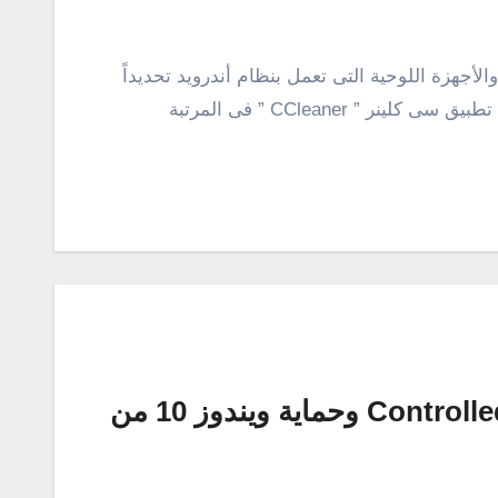
أجهزة اللوحية التى تعمل بنظام أندرويد تحديداً
من الملفات المؤقته والزائدة، بالتأكيد سوف يأتى تطبيق سى كلينر ” CCleaner ” فى المرتبة
تفعيل خاصية Controlled Folder Access وحماية ويندوز 10 من