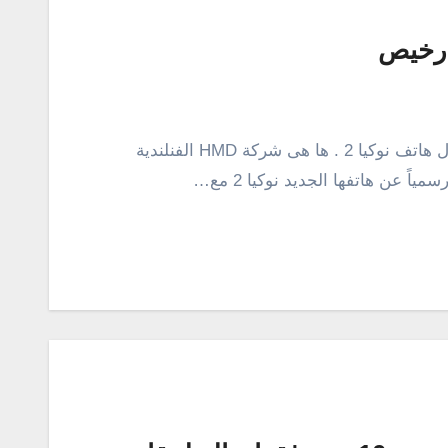
بعد مسلسل طويل من التسريبات والشائعات حول هاتف نوكيا 2 . ها هى شركة HMD الفنلندية
ياً عن هاتفها الجديد نوكيا 2 مع…