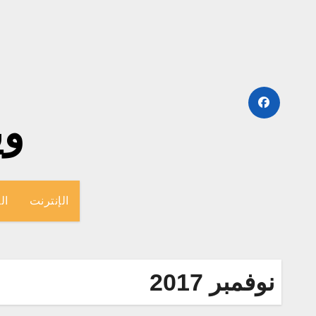
لتجاوز
لى
لمحتوى
وينج
الإنترنت
ال
نوفمبر 2017