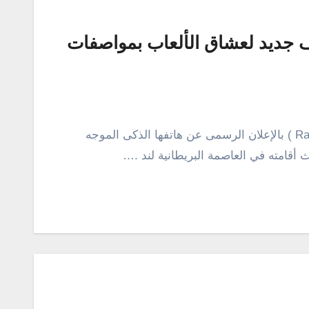
ف جديد لعشاق الألعاب بمواصفات
رسمياً، قامت اليوم شركة ريزر ( بالإنجليزى : Razer ) بالإعلان الرسمى عن هاتفها الذكى الموجه
أقامته في العاصمة البريطانية لند .…