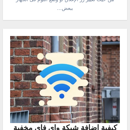
ببعض…
كيفية اضافة شبكة واي فاي مخفية