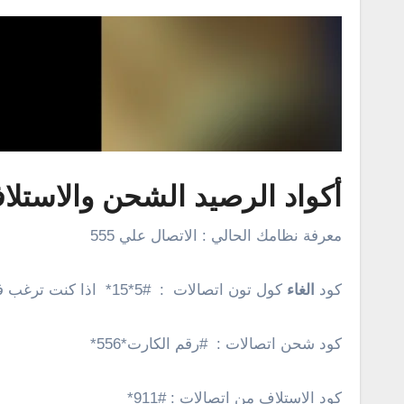
أكواد الرصيد الشحن والاستلا
معرفة نظامك الحالي : الاتصال علي 555
كود
الغاء
كول تون اتصالات : #5*15* اذا كنت ترغب في اشتراك كول تون اتصالات اتصل علي 1500 بـ1.50
كود شحن اتصالات : #رقم الكارت*556*
كود الاستلاف من اتصالات : #911*