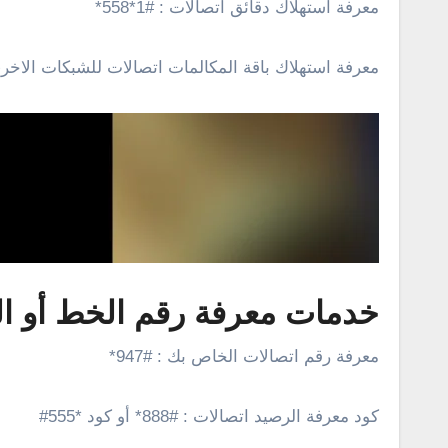
معرفة استهلاك دقائق اتصالات : #1*558*
معرفة استهلاك باقة المكالمات اتصالات للشبكات الاخري : #4
خدمات معرفة رقم الخط أو ال
معرفة رقم اتصالات الخاص بك : #947*
كود معرفة الرصيد اتصالات : #888* أو كود *555#