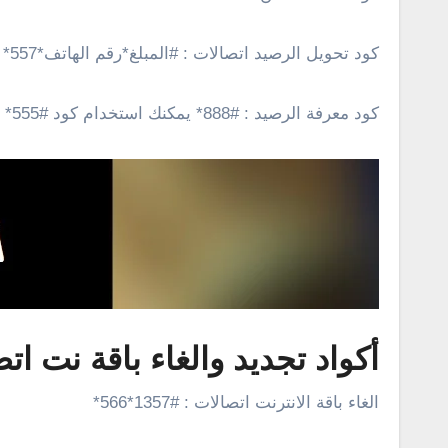
كود تحويل الرصيد اتصالات : #المبلغ*رقم الهاتف*557*
كود معرفة الرصيد : #888* يمكنك استخدام كود #555*
أكواد تجديد والغاء باقة نت ات
الغاء باقة الانترنت اتصالات : #1357*566*