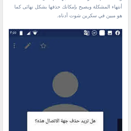
أنتهاء المشكلة ويصبح بإمكانك حذفها بشكل نهائى كما
هو مبين في سكرين شوت أدناه.