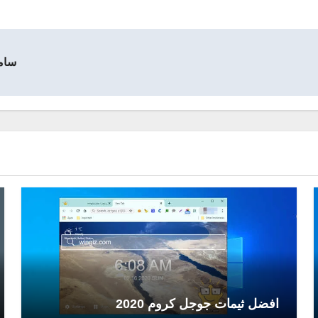
سامسونج s4 ميني ي
افضل ثيمات جوجل كروم 2020