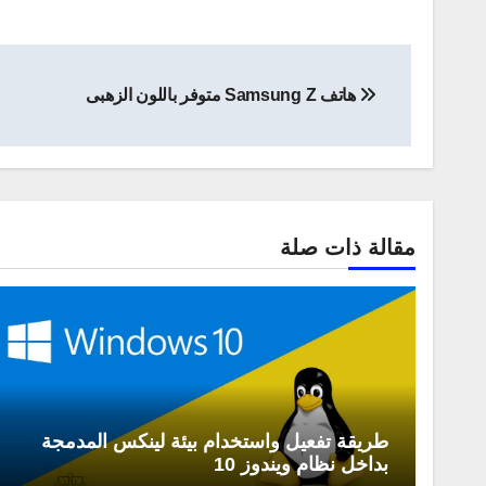
تصفّح
هاتف Samsung Z متوفر باللون الزهبى
المقالات
مقالة ذات صلة
طريقة تفعيل واستخدام بيئة لينكس المدمجة
بداخل نظام ويندوز 10