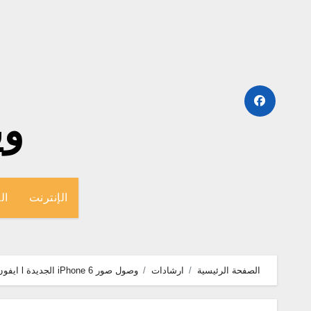
لتجاوز
لى
لمحتوى
وينج
الإنترنت
ال
الصفحة الرئيسية
ارشادات
وصول صور iPhone 6 الجديدة l ايفون 6 باللون الابيض