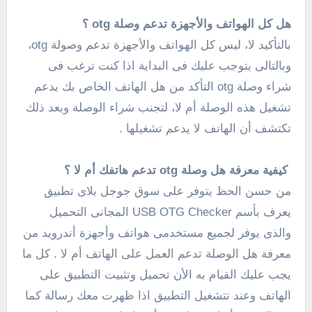
هل كل الهواتف والأجهزة تدعم وصلة otg ؟
بالتأكيد لا، ليس كل الهواتف والأجهزة تدعم وصولة otg،
وبالتالى يتوجب عليك فى البداية اذا كنت ترغب فى
شراء وصلة otg التأكد من هل الهاتف الخاص بك يدعم
تشغيل هذه الوصلة أم لا، لتجنب شراء الوصلة وبعد ذلك
تكتشف أن الهاتف لا يدعم تشغيلها .
كيفية معرفة هل وصلة otg تدعم هاتفك أم لا ؟
من حسن الحظ يتوفر على سوق جوجل بلاى تطبيق
يعرف بأسم USB OTG Checker المجانى التحميل
والذى يوفر لجميع مستخدمى هواتف وأجهزة أندرويد من
معرفة هل الوصلة تدعم العمل على الهاتف أم لا . كل ما
يجب عليك القيام به الأن تحميل وتثبيت التطبيق على
الهاتف وعند تتشغيل التطبيق اذا ظهرت معك رسالة كما