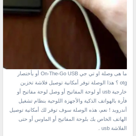
ما هى وصلة او تي جي On-The-Go USB أو بأختصار
otg ؟ هذا الوصلة توفر أمكانية توصيل فلاشة تخزين
خارجية usb أو لوحة المفاتيح أو وصل لوحة مفاتيح أو
فأرة بالهواتف الذكية والأجهزة اللوحية بنظام تشغيل
أندرويد ! نعم، هذه الوصلة سوف توفر لك أمكانية توصيل
الهاتف الخاص بك بلوحة المفاتيح أو الماوس أو حتى
الفلاشة usb .