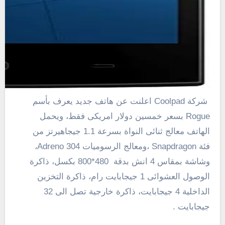
شركة Coolpad اعلنت عن هاتف جديد يعرف بأسم
Rogue بسعر خمسين دولار امريكى فقط، ويحمل
الهاتف معالج ثنائى النواة بسرعة 1.1 جيجاهيرتز من
فئة Snapdragon ،ومعالج الرسوميات Adreno 304،
وشاشة بمقاس 4 انش بدقة 480*800 بكسل، ذاكرة
الوصول العشوائى 1 جيجابايت رام، ذاكرة التخزين
الداخلية 4 جيجابايت، ذاكرة خارجية تصل الى 32
جيجابايت .