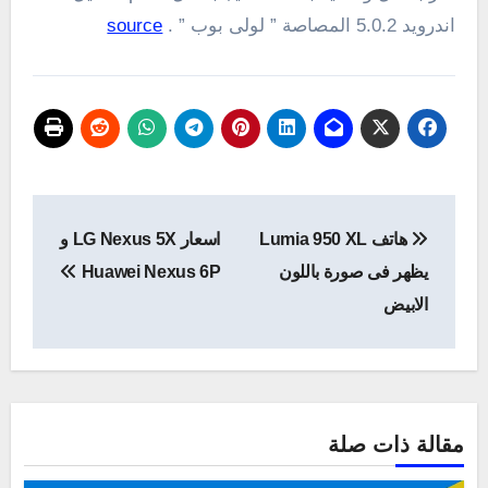
اندرويد 5.0.2 المصاصة ” لولى بوب ” .
source
تصفّح
هاتف Lumia 950 XL
اسعار LG Nexus 5X و
المقالات
يظهر فى صورة باللون
Huawei Nexus 6P
الابيض
مقالة ذات صلة