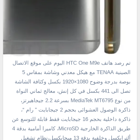
تم رصد هاتف HTC One M9e اليوم على موقع الاتصال
الصينية TENAA
مع
هيكل معدني وشاشة بمقاس 5
بوصة
بدرجة وضوح 1080×1920 بكسل وكثافة الشاشة
تصل الى 441 بكسل في كل إنش، معالج ثماني النواة
من نوع MediaTek MT6795 بسرعة 2.2 جيجاهيرتز،
ذاكرة الوصول العشوائى بحجم 2 جيجابايت ” رام “،
ذاكرة داخلية بحجم 16 جيجابايت فقط قابلة للتوسع عن
طريق الذاكرة الخارجية MicroSD، كاميرا أمامية بدقة 4
ألترابكسل وخلفية بدقة 13 ميجابكسل،نظام تشغيل