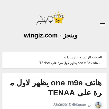
لتجاوز
لى
لمحتوى
وينجز - wingiz.com
الصفحة الرئيسية
ارشادات
هاتف one m9e يظهر لاول مرة على TENAA
هاتف one m9e يظهر لاول م
رة على TENAA
من
Karam
28/09/2015