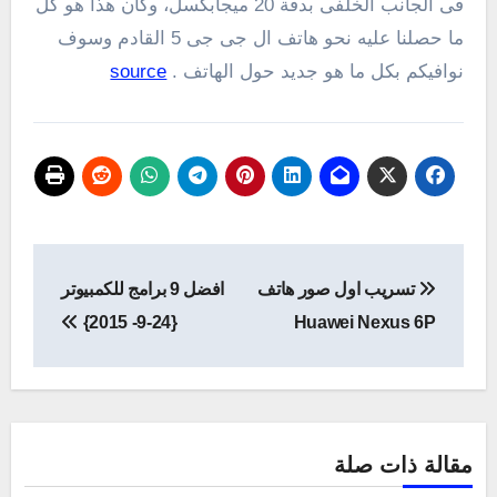
فى الجانب الخلفى بدقة 20 ميجابكسل، وكان هذا هو كل
ما حصلنا عليه نحو هاتف ال جى جى 5 القادم وسوف
نوافيكم بكل ما هو جديد حول الهاتف .
source
تصفّح
تسريب اول صور هاتف
افضل 9 برامج للكمبيوتر
المقالات
{24-9- 2015}
Huawei Nexus 6P
مقالة ذات صلة