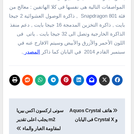
المواصفات التالية هى نفسها فى كلا الهاتفين : معالج من
فئة Snapdragon 801 , ذاكرة الوصول العشوائية 2 جيجا
بايت , ذاكرة التخزين المدمجة 16 جيجا بايت , دعم منفذ
الذاكرة الخارجية وتصل الى 32 جيجا بايت . ياتى فى
اللون
الأحمر والأزرق و
الأبيض وسيتم الافارج عنه
في
سبتمبر القادم 2014
في اليابان
كما ذاكر
المصدر
.
تصفّح
هاتف Aquos Crystal
سونى اركسون اكس بيريا
المقالات
و Crystal X فى اليابان
m2 يجلب اعلى تقدير
لمقاومة الغبار والماء