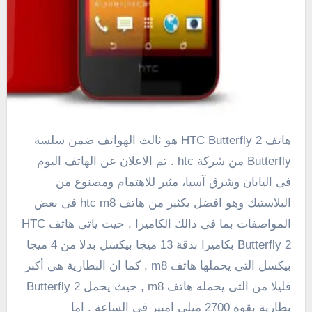
هاتف HTC Butterfly 2 هو ثالث الهواتف ضمن سلسة
Butterfly من شركة htc . تم الاعلان عن الهاتف اليوم
فى اليابان
وشرق آسيا
،
مثير للاهتمام ومصنوع من
البلاستيك وهو افضل بكثير من هاتف htc m8 فى بعض
المواصفات بما فى ذالك الكاميرا , حيث ياتى هاتف HTC
Butterfly 2 بكاميرا بدقة 13 ميجا بيكسل بدلا من 4 ميجا
بيكسل التى يحملها هاتف m8 , كما ان
البطارية
هي
أكبر
قليلا من
التى يحمله هاتف m8 , حيث يحمل Butterfly 2
بطارية بقوة 2700 ميلى امبير فى الساعة . اما