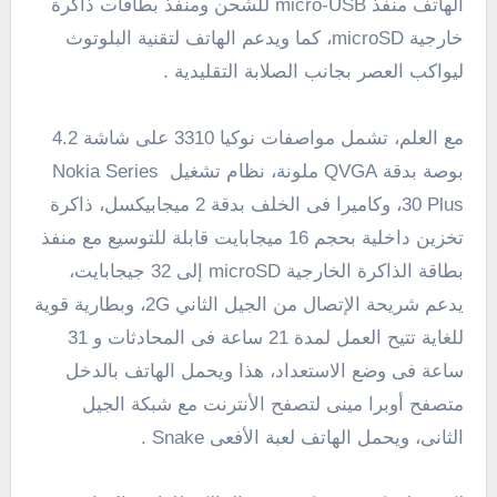
الهاتف منفذ micro-USB للشحن ومنفذ بطاقات ذاكرة
خارجية microSD، كما ويدعم الهاتف لتقنية البلوتوث
ليواكب العصر بجانب الصلابة التقليدية .
مع العلم، تشمل مواصفات نوكيا 3310 على شاشة 4.2
بوصة بدقة QVGA ملونة، نظام تشغيل Nokia Series
30 Plus، وكاميرا فى الخلف بدقة 2 ميجابيكسل، ذاكرة
تخزين داخلية بحجم 16 ميجابايت قابلة للتوسيع مع منفذ
بطاقة الذاكرة الخارجية microSD إلى 32 جيجابايت،
يدعم شريحة الإتصال من الجيل الثاني 2G، وبطارية قوية
للغاية تتيح العمل لمدة 21 ساعة فى المحادثات و 31
ساعة فى وضع الاستعداد، هذا ويحمل الهاتف بالدخل
متصفح أوبرا مينى لتصفح الأنترنت مع شبكة الجيل
الثانى، ويحمل الهاتف لعبة الأفعى Snake .